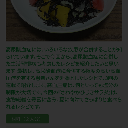
高尿酸血症には、いろいろな疾患が合併することが知
られています。そこで今回から、高尿酸血症に合併し
た生活習慣病も考慮したレシピを紹介したいと思い
ます。最初は、高尿酸血症に合併する頻度の高い高血
圧症を有する患者さんを対象としたレシピで、3回の
連載で紹介します。高血圧症は、何といっても塩分の
制限が大切です。今回の『さわやかひじきサラダ』は、
食物繊維を豊富に含み、夏に向けてさっぱりと食べら
れるレシピです。
材料（２人分）