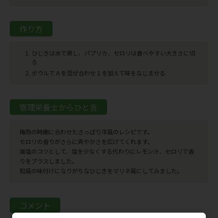
作り方
ひじきは水で戻し、パプリカ、セロリは食べやすい大きさに切
る
ボウルでＡを混ぜ合わせ１を加えて味をなじませる
管理栄養士からひと言
梅雨の時期に合わせたさっぱり洋風のレシピです。
セロリの香りがさらに爽やかさを広げてくれます。
減塩のコツとして、塩を少なくする代わりにレモン汁、セロリで香
りをプラスしました。
和風の味付けになりがちなひじきをマリネ風にしてみました。
コメント