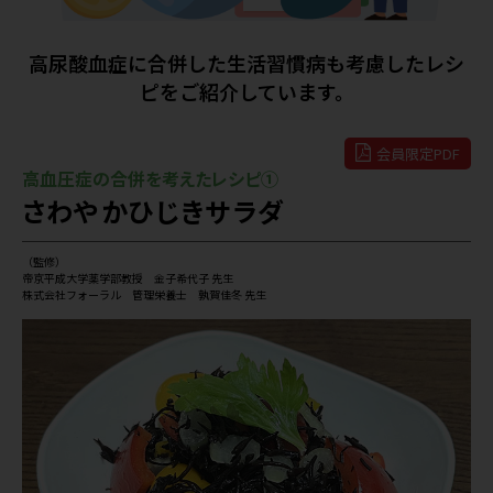
高尿酸血症に合併した生活習慣病も考慮したレシ
ピをご紹介しています。
会員限定PDF
高血圧症の合併を考えたレシピ①
さわやかひじきサラダ
（監修）
帝京平成大学薬学部教授 金子希代子 先生
株式会社フォーラル 管理栄養士 孰賀佳冬 先生