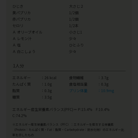
ひじき
大さじ２
黄パプリカ
1/2個
赤パプリカ
1/2個
セロリ
1/2本
Ａ オリーブオイル
小さじ1
Ａ レモン汁
少々
Ａ 塩
ひとふり
Ａ 白こしょう
少々
1人分
エネルギー
：26 kcal
食物繊維
：3.7g
たんぱく質
：1.0g
食塩相当量
：0.3g
脂質
：0.3g
プリン体量
：10.9mg
糖質
：3.5g
エネルギー産生栄養素バランス(PFC)＝ P:15.4% F:10.4%
C:74.2%
※エネルギー産生栄養素バランス（PFC）：エネルギーを産生する栄養素
（Protein：たんぱく質・Fat：脂質・Carbohydrate：炭水化物）のエネルギー比
率を示したもの