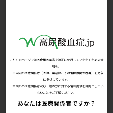
高血圧症は日本に4,000万人以上の患者がいる最も多い生活習慣病
で、高尿酸血症との合併も多く、高尿酸血症患者の3人に1人が高血
圧症を合併していると報告されています。血清尿酸値の上昇は高血
圧発症の独立した予測因子であることが示されていて、高血圧患者
では、尿酸値を管理することが重要だとされています。高尿酸血症
は男女を問わず血清尿酸値が7.0 mg/dL を超える病態と定義されて
いますが、高血圧などの生活習慣病のリスクマーカーとしたときに
は、女性ではより低い値から、生活指導を行うことが勧められま
す。
高血圧は、診察室血圧において、収縮期血圧が140mmg以上また
は拡張期血圧が90mmHg以上とされており、生活指導としては、食
事療法、運動療法、減量があります。食事療法としては、食塩制
限：1日6g未満、野菜・果物の積極的摂取、コレステロールや飽和
脂肪酸の摂取を控えることが勧められています。運動療法では、心
血管疾患のない患者さんを対象に、中程度の強度の有酸素運動を中
心に、1日30分以上の実施が勧められています。減量では、BMI 25
未満が目標になっており、4～5 kg の減量で血圧が下がることが確か
められています。
今回のレシピでも、食塩相当量は0.3g と少なく、1日6g未満を達
成するのに役立ちます。また野菜が中心で、オリーブオイルを使っ
て不飽和脂肪酸を摂取する工夫がされています。