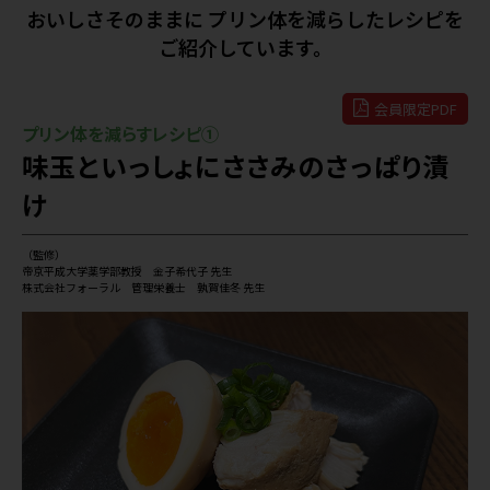
おいしさそのままに プリン体を減らしたレシピを
ご紹介しています。
会員限定PDF
プリン体を減らすレシピ①
味玉といっしょにささみのさっぱり漬
け
（監修）
帝京平成大学薬学部教授 金子希代子 先生
株式会社フォーラル 管理栄養士 孰賀佳冬 先生