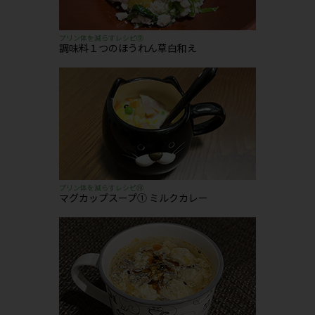
プリン体を減らすレシピ⑨
調味料１つのほうれん草白和え
プリン体を減らすレシピ⑩
マグカップスープ① ミルクカレー