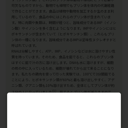
可欠なものですから、動物でも植物でもプリン体を体内の代謝経路
で作ることができます。食品は植物や動物を加工するか生のまま利
用しているので、食品の中にはこれらのプリン体が含まれていま
す。特に肉類や魚類は、時間が経つと、旨味成分であるIMP（イノシ
ン酸）やイノシンを多く含むようになります。IMPやイノシンにはヒ
ポキサンチンが含まれていて（ヒポキサンチン類）、これらもプリ
ン体の一種になります。旨味成分であるIMPは呈味性ヌクレオチドと
呼ばれています。
RNAは分解しやすく、ATP、IMP、イノシンなどは水に溶けやすい性
質を持っています。そのため、食品を茹でると、これらのプリン体
はすぐに茹で汁の方に溶け出します。DNAも水に溶けますが、細胞
の核の中に入っているため、細胞が壊れてから出て来ることになり
ます。私たちの鶏肉を使って行った実験では、100℃で3分間茹でる
ことにより、ヒポキサンチン類が60%と最も溶け出しやすく、アデ
ニン類、グアニン類も10%溶け出すため、全体としてプリン体が約
(1)
３分の１になっていました
。茹でるとプリン体が減りますので、
血清尿酸値の高い方は、肉を茹でて食べるのが勧められます。
(1) 福内 友子, 岩崎 円香, 山岡 法子, 金子 希代子。湯煎およ
び電子レンジ加熱調理による食品中のプリン体含量の
変動。痛風と核酸代謝 42 (2): 165-172, 2018