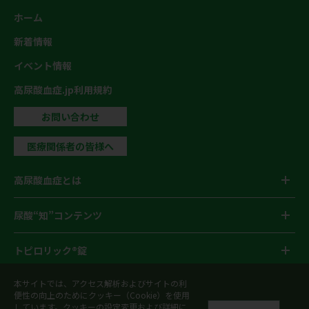
ホーム
新着情報
イベント情報
高尿酸血症.jp利用規約
お問い合わせ
医療関係者の皆様へ
高尿酸血症とは
尿酸“知”コンテンツ
トピロリック®錠
本サイトでは、アクセス解析およびサイトの利
患者サポート資材
便性の向上のためにクッキー（Cookie）を使用
しています。クッキーの設定変更および詳細に