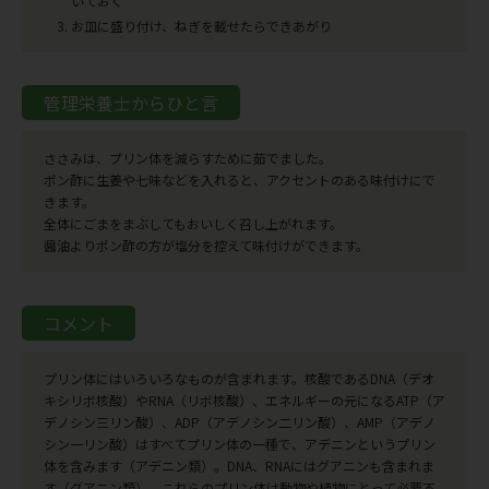
いておく
お皿に盛り付け、ねぎを載せたらできあがり
管理栄養士からひと言
ささみは、プリン体を減らすために茹でました。
ポン酢に生姜や七味などを入れると、アクセントのある味付けにで
きます。
全体にごまをまぶしてもおいしく召し上がれます。
醤油よりポン酢の方が塩分を控えて味付けができます。
コメント
プリン体にはいろいろなものが含まれます。核酸であるDNA（デオ
キシリボ核酸）やRNA（リボ核酸）、エネルギーの元になるATP（ア
デノシン三リン酸）、ADP（アデノシン二リン酸）、AMP（アデノ
シン一リン酸）はすべてプリン体の一種で、アデニンというプリン
体を含みます（アデニン類）。DNA、RNAにはグアニンも含まれま
す（グアニン類）。これらのプリン体は動物や植物にとって必要不