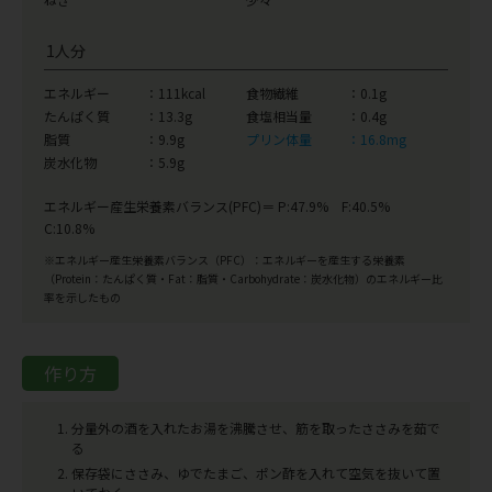
1人分
エネルギー
：111kcal
食物繊維
：0.1g
たんぱく質
：13.3g
食塩相当量
：0.4g
脂質
：9.9g
プリン体量
：16.8mg
炭水化物
：5.9g
エネルギー産生栄養素バランス(PFC)＝ P:47.9% F:40.5%
C:10.8%
※エネルギー産生栄養素バランス（PFC）：エネルギーを産生する栄養素
（Protein：たんぱく質・Fat：脂質・Carbohydrate：炭水化物）のエネルギー比
率を示したもの
作り方
分量外の酒を入れたお湯を沸騰させ、筋を取ったささみを茹で
る
保存袋にささみ、ゆでたまご、ポン酢を入れて空気を抜いて置