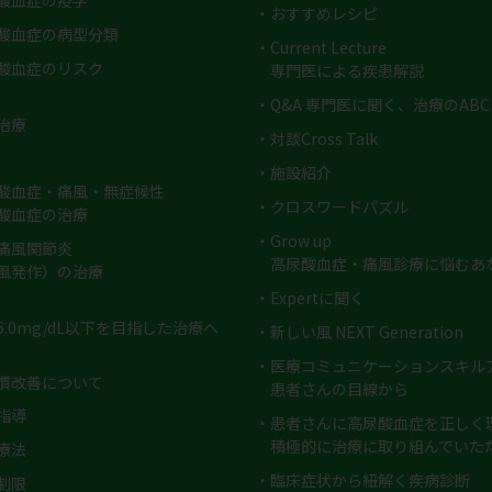
酸血症の疫学
・おすすめレシピ
酸血症の病型分類
・Current Lecture
酸血症のリスク
専門医による疾患解説
・Q&A 専門医に聞く、治療のABC
治療
・対談Cross Talk
・施設紹介
酸血症・痛風・無症候性
・クロスワードパズル
酸血症の治療
・Grow up
痛風関節炎
高尿酸血症・痛風診療に悩むあ
風発作）の治療
・Expertに聞く
6.0mg/dL以下を目指した治療へ
・新しい風 NEXT Generation
・医療コミュニケーションスキル
慣改善について
患者さんの目線から
指導
・患者さんに高尿酸血症を正しく
積極的に治療に取り組んでいた
療法
・臨床症状から紐解く疾病診断​
制限