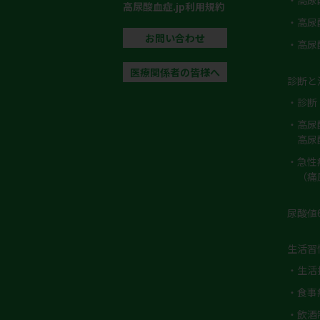
・高尿
高尿酸血症.jp利用規約
・高尿
お問い合わせ
・高尿
医療関係者の皆様へ
診断と
・診断
・高尿
高尿
・急性
（痛
尿酸値
生活習
・生活
・食事
・飲酒