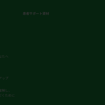
患者サポート資材
なたへ
アップ
理解し、
だくために