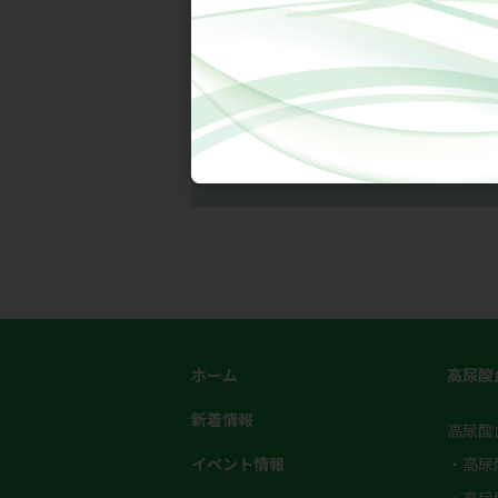
水田 栄之助
山陰労災病院循環器
ホーム
高尿酸
新着情報
高尿酸
イベント情報
・高尿