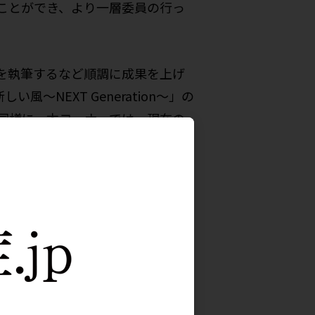
ことができ、より一層委員の行っ
を執筆するなど順調に成果を上げ
NEXT Generation～」の
同様に、本コーナーでは、現在の
委員の学生時代・研修医時代の思
、若手委員を理解し親しみを持ち
低尿酸血症などの臨床研究をはじ