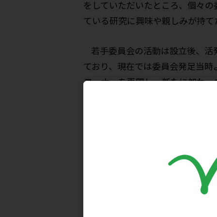
をしていただいたところ、個々の
ている研究に興味や親しみが持て
若手委員会の活動は設立後、活
ており、現在では委員会発足当時より
コーナーを再開し、新たに加わっ
研究や尿酸の研究を志すことにな
い出、さらに趣味や特技などの委
若手委員を応援していただくと共
めとしたプリン・ピリミジン研究