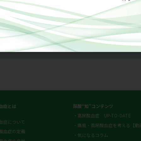
先生
内科
部長​
血症とは
尿酸“知”コンテンツ
・高尿酸血症 UP-TO-DATE
血症について
・痛風・高尿酸血症を考える【動
酸血症の定義
・気になるコラム