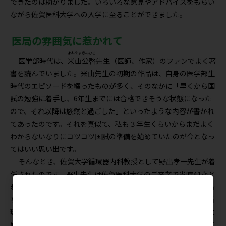
できたのは助かりました。いろいろな意見やアドバイスをもらい
ながら佐賀医科大学への入学に至ることができました。
医局の雰囲気に惹かれて
よねやまきみひろ
医学部時代は、
米山公啓
先生（医師、作家）のファンでよく著
書を読んでいました。米山先生の初期の作品は、自身の医学部生
時代のエピソードを綴ったものが多く、そのなかに「早くから国
試の勉強に着手し、6年生までには合格できそうな状態になった
ので、それ以降は悠然と過ごした」といったような内容が書かれ
てあったのです。それを真似て、私も３年生くらいからまだよく
わからないなりにコツコツ国試の準備を始めていたのが今となっ
てはいい思い出です。
そんなとき、佐賀大学循環器内科教授として野出孝一先生が着
任されたのです。野出先生は佐賀医科大学のご卒業で当時41歳と
若く、精力的に多くの研究を手がけられ、医局は一気に活気に満
ち溢れた雰囲気となっていきました。その様子をみて、卒後は循
環器内科に入局しようと決めました。そして周囲が国試の勉強に
励んでいるなか、私は興味をもった循環器領域に関する英語論文