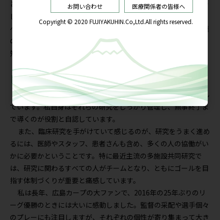
ということです。これまでなかなか明確な結果が得られませんで
したが、2021年からの研究で、尿酸値の低下と併せて循環器病
へのメリットが期待されるデータが得られました。今後研究規模
の拡大や多角的な研究結果が集積していくことにより、さらなる
知見が得られるのではないかと期待しています。
臨床研究の結果を現場に還元したい
現在も野出先生のもと、われわれは複数の臨床研究に取り組ん
でいます。私自身はそれらの研究をしっかり管理し、無事終了ま
で導くのが役割と自認しています。
また、臨床研究を手がけていて感じるのが、研究をうまく進め
るには、医師やスタッフ、患者さんも含め、多くの人の協働がい
かに必要かということです。特に最近主流の多施設共同研究で
は、研究に関わるすべての人がチームとなり、ともにゴールを目
指す体制づくりが重要と痛感しています。
私は長年、広島カープの大ファンで、2016年の25年ぶりのリ
ーグ優勝のときには大いに感動しました。監督の采配や選手個々
のプレーにも注目しますが、それぞれの個性が寄り集まって大き