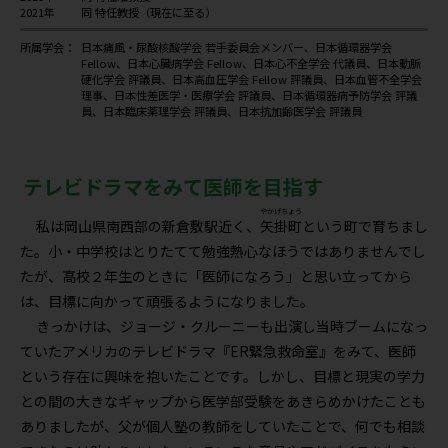
2021年
同 特任教授（現在に至る）
所属学会：
日本痛風・尿酸核酸学会 若手委員会メンバー、日本循環器学会
Fellow、日本心臓病学会 Fellow、日本心不全学会 代議員、日本動脈
硬化学会 評議員、日本高血圧学会 Fellow 評議員、日本血管不全学会
理事、日本性差医学・医療学会 評議員、日本循環器病予防学会 評議
員、日本臨床薬理学会 評議員、日本抗加齢医学会 評議員
テレビドラマをみて医師を目指す
やかげちょう
私は岡山県南西部の新倉敷駅近く、
矢掛町
という町で育ちまし
た。小・中学校はとりたてて勉強熱心なほうではありませんでし
たが、高校２年生のときに「医師になろう」と思い立ってから
は、目標に向かって頑張るようになりました。
きっかけは、ジョージ・クルーニーも出演し当時ブームになっ
ていたアメリカのテレビドラマ『ER緊急救命室』をみて、医師
という存在に興味を抱いたことです。しかし、目標と現実の学力
との間の大きなギャップから医学部受験をあきらめかけたことも
ありましたが、父が個人塾の教師をしていたことで、何でも相談