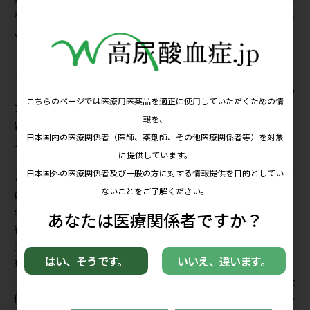
を図書館で読み漁っていたという、少し変わった医学部時代を過
ごしたように思います。
尿酸の臨床研究との関わり
医学部卒業後は、研修医として経験を積んだあと、野出先生の
アドバイスもあって2010年４月から慶應義塾大学大学院に国内
留学をしました。そこでは５年間、iPS細胞を用いた疾患モデリ
ングの研究に取り組み、学位を取得しました。
その後佐賀大学（2003年に佐賀医科大学より改名）へ戻る
と、野出先生は尿酸降下薬を使った多施設共同無作為化比較試験
に着手されており、私も手伝わせてもらうこととなりました。そ
の研究は2020年に主解析の結果を報告し、現在もサブ解析が進
行中です。また、2021年からは別の新規尿酸降下薬を使った研
究に携わり、そちらも2023年に解析結果を報告することができ、
現在はさらに新たな研究を検討中です。
一連の尿酸に関する研究でわれわれが証明したいのは、薬剤を
使って尿酸値を下げれば循環器病のリスクを低減できるかどうか