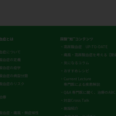
血症とは
尿酸“知”コンテンツ
・高尿酸血症 UP-TO-DATE
血症について
・痛風・高尿酸血症を考える【動
酸血症の定義
・気になるコラム
酸血症の疫学
・おすすめレシピ
酸血症の病型分類
・Current Lecture
酸血症のリスク
専門医による疾患解説
・Q&A 専門医に聞く、治療のABC
治療
・対談Cross Talk
・施設紹介
酸血症・痛風・無症候性