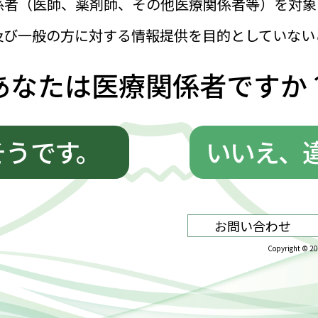
面性があり、それをどう解釈するかは誰も答えを見いだ
ば何かみえてくるかもしれませんが、真理はどこにある
進の糧に
から変わらず、経済を考え、新聞を読むのが好きで、お
のコーナーです。さまざまなジャンルの国内外の著名人
限らないのですが、すさまじい努力を重ねつつ、その波
どいと思ったら負け、同じ時間を過ごすならむしろ「楽
ら私自身の履歴書がどのように書き換えられていくかは
いですね。