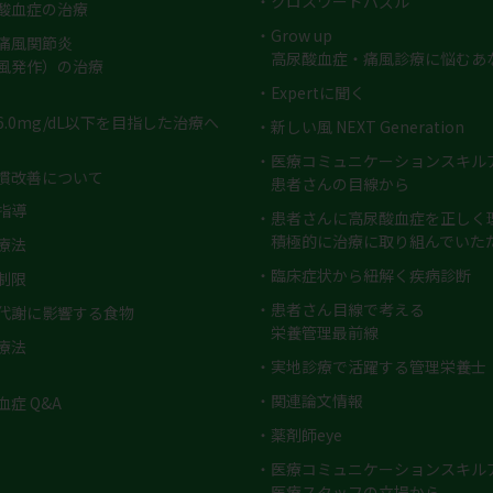
・クロスワードパズル
酸血症の治療
・Grow up
痛風関節炎
高尿酸血症・痛風診療に悩むあ
風発作）の治療
・Expertに聞く
6.0mg/dL以下を目指した治療へ
・新しい風 NEXT Generation
・医療コミュニケーションスキル
慣改善について
患者さんの目線から
指導
・患者さんに高尿酸血症を正しく
積極的に治療に取り組んでいた
療法
・臨床症状から紐解く疾病診断​
制限
・患者さん目線で考える
代謝に影響する食物
栄養管理最前線​
療法
・実地診療で活躍する管理栄養士
・関連論文情報​
症 Q&A
・薬剤師eye
・医療コミュニケーションスキル
医療スタッフの立場から