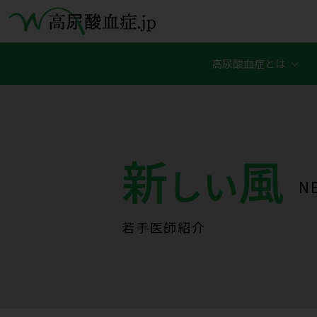
高尿酸血症とは
新
風
しい
NE
若手医師紹介