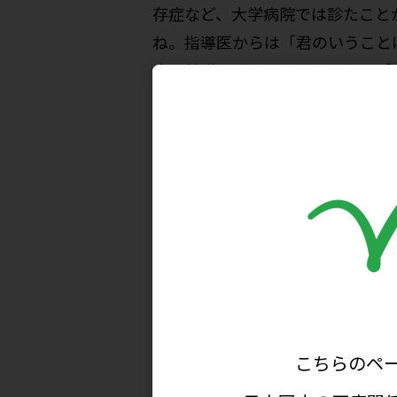
存症など、大学病院では診たこと
ね。指導医からは「君のいうこと
床の基礎を叩きこまれました。「
など、今でもふと思い返します。
恩師との出会いから始ま
その後、大阪市立大学から兵庫
院検診センター長）と出会ったこ
たことがあったかな」くらいの認
れてしまった次第です。山本先生
り、現在は主にキサンチン酸化還元
る活性酸素と動脈硬化、心血管イ
の影響をテーマに研究を進めてい