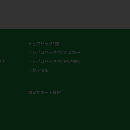
トピロリック®錠
・トピロリック®錠 新着情報
画】
・トピロリック®錠 解説動画
・製品情報
患者サポート資材