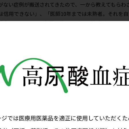
がない症例が搬送されてきたので、一から教えてもらわ
は信用できない」、「医師10年までは未熟者。それを
検査１つとっても、必要と思えばどんな障壁があっても
った尿酸研究
医科大学に赴任し、尿酸研究の大家である山本徹也教授
とが、医師人生のターニングポイントとなりました。当
識でしたが、山本先生の教え方は非常に面白く、いつの
のもとで尿酸値の上昇を抑制するPA-3乳酸菌の研究な
酵素（XOR）活性と生活習慣病との関連について研究
ベントなどとの関連やXOR活性阻害薬によるアデノシン
くつもりです。