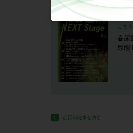
こち
高尿
尿酸 N
前回の記事を読む