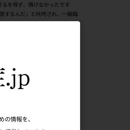
ざるを得ず、情けなかったです
自覚するんだ」と叱咤され、一般臨
徹底してやるんだ」といわれたこと
（現・社会福祉法人 大阪暁明館病
時、尿酸については「数値を測っ
間にか尿酸研究の魅力にとりつか
どに携わった後、大阪市立大学に戻
しています。今後はXORが産生す
三リン酸（ATP）上昇と筋疾患へ