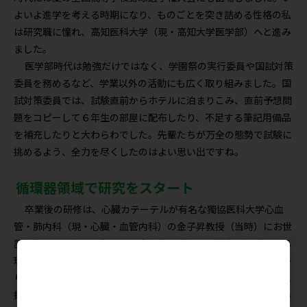
よいよ進学を考える時期になり、ものごとを突き詰める性格の私
は研究職に憧れ、高知医科大学（現・高知大学医学部）へと進み
ました。
医学部時代は勉強だけではなく、学園祭の実行委員や国試対策
委員を務めるなど、学業以外の活動にも広く取り組みました。国
試対策委員では、試験直前からホテルに泊まりこみ、直前予想問
題をコピーして６年生の部屋に配布したり、不足する筆記用備品
を補充したりと大わらわでした。先輩たちが万全の態勢で試験に
挑めるよう、全力を尽くしたのはよい思い出ですね。
循環器領域で研究をスタート
卒業後の研修は、心臓カテーテルが有名な獨協医科大学心血
管・肺内科（現・心臓・血管内科）の金子昇教授（当時）にお世
話になりました。３年目から大学院に進学し、研究に没頭できる
環境となって嬉しかったですね。当時、薬の研究でネズミとばか
り接していたため教授からは「君はネズミの医者になるのか」と
揶揄され、「はい、そのつもりです」と即答したことを覚えてい