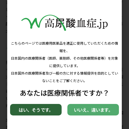
ます。４年目には英国のグラスゴー大学循環器医学研究所に留学
し、心房細動治療薬K201（JTV519）の開発に従事しました。ラ
ットの単離心筋細胞にカテコラミンを負荷して心筋細胞の障害を
起こし、薬剤投与で是正する実験などを行い、帰国後は獨協医科
大学に戻り、同様のテーマで博士号を取得しました。
尿酸トランスポーターの役割を研究
その後、尿酸は臨床的に生活習慣病と関連が深いだけでなく、
抗酸化作用を有する点に興味を抱き、独自に研究を始めました。
そんななか、獨協医科大学薬理学講座の安西尚彦教授（現・千葉
大学大学院医学研究院薬理学 教授）に声をかけていただき、尿酸
トランスポーターの研究を手がけることになりました。安西先生
は尿酸トランスポーター領域の研究でご高名であり、「すばらし
い先生に指導を受けると、こんなにもみえてくるものが違うの
か」と痛感したものです。
その後、鳥取大学ゲノム再生医学講座の久留一郎教授（現・国
立病院機構米子医療センター 病院長）の研究室に出向し、いま
だ十分に機能が知られていないMCT（モノカルボン酸トランスポ