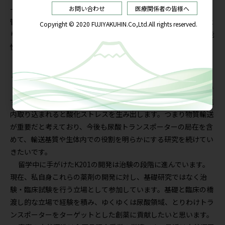
ーター）９をテーマに研究に取り組みました。MCT9が心臓と血
管で発現していることを確認し、Hsp70を介した翻訳語修飾によ
り蛋白質の発現と機能を調節して尿酸の取り込みを制御する可能
性をみいだしました。
尿酸研究で基礎と臨床の橋渡し役に
尿酸の興味深い点はいまだに役割がよくわかっていないことで
すね。尿酸は細胞外では抗酸化作用を発揮しても、ひとたび細胞
内取り込まれると酸化ストレスを生み出します。つまり物質輸送
が重要だと考えており、今後も尿酸トランスポーターの局在を含
めて、輸送基質や生体内での役割を明らかにする研究を続けてい
きたいです。
留学中に手がけたK201の開発は治験の段階に進んでいます。
現在、私自身これらの薬剤の開発に対し、基礎研究ではなく治
験・臨床試験を行う立場として参加しています。基礎と臨床の橋
渡し的な立場で経験を積み、ゆくゆくは尿酸領域、とりわけトラ
ンスポーターをターゲットとした創薬に貢献したいと思います。