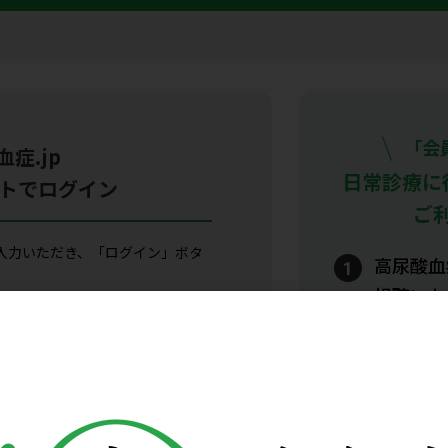
「会
症.jp
日常診療に
トでログイン
ご
入力いただき、「ログイン」ボタ
高尿酸血
視聴いた
服薬指導
いつでも