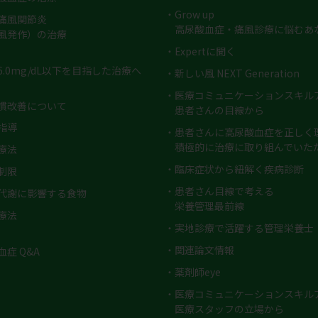
・Grow up
痛風関節炎
高尿酸血症・痛風診療に悩むあ
風発作）の治療
・Expertに聞く
6.0mg/dL以下を目指した治療へ
・新しい風 NEXT Generation
・医療コミュニケーションスキル
慣改善について
患者さんの目線から
指導
・患者さんに高尿酸血症を正しく
積極的に治療に取り組んでいた
療法
・臨床症状から紐解く疾病診断​
制限
・患者さん目線で考える
代謝に影響する食物
栄養管理最前線​
療法
・実地診療で活躍する管理栄養士
・関連論文情報​
症 Q&A
・薬剤師eye
・医療コミュニケーションスキル
医療スタッフの立場から