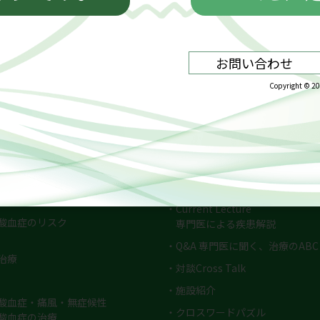
血症とは
尿酸“知”コンテンツ
・高尿酸血症 UP-TO-DATE
血症について
・痛風・高尿酸血症を考える【動
酸血症の定義
・気になるコラム
酸血症の疫学
・おすすめレシピ
酸血症の病型分類
・Current Lecture
酸血症のリスク
専門医による疾患解説
・Q&A 専門医に聞く、治療のABC
治療
・対談Cross Talk
・施設紹介
酸血症・痛風・無症候性
・クロスワードパズル
酸血症の治療