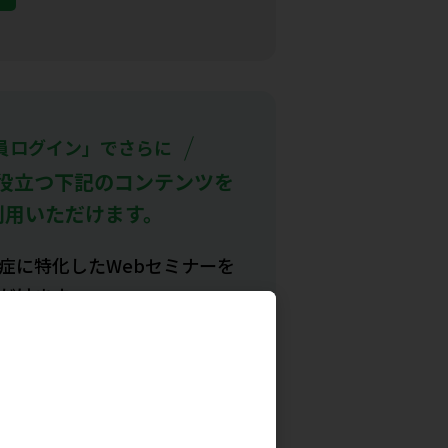
員ログイン」でさらに
役立つ下記のコンテンツを
利用いただけます。​
症に特化したWebセミナーを
だけます​
箋などの患者サポート資材を
発注できます​