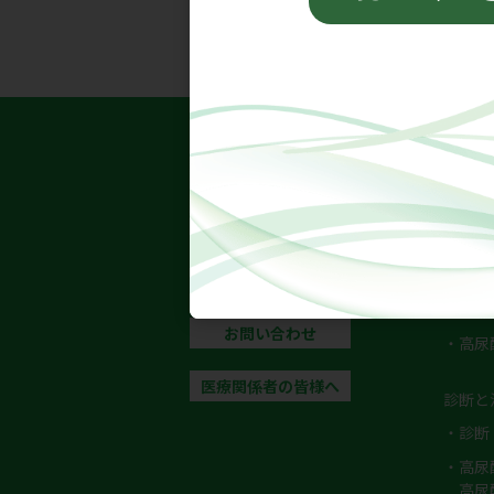
ホーム
高尿酸
新着情報
高尿酸
イベント情報
・高尿
・高尿
高尿酸血症.jp利用規約
・高尿
お問い合わせ
・高尿
医療関係者の皆様へ
診断と
・診断
・高尿
高尿